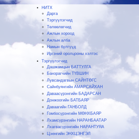
НИТХ
Дарга
Тэргүүлэгчид
Төлөөлөгчид
Ажлын хороод
Ажлын алба
Намын бүлгүүд
Иргэний оролцооны хэлтэс
Тэргүүлэгчид
Дашжамцын БАТТУЛГА
Банзрагчийн ТҮВШИН
Лувсандагвын САЙНТӨГС
Сайнбуянгийн АМАРСАЙХАН
Даваасүрэнгийн БАДАРСАН
Донжоогийн БАТБАЯР
Даваагийн ГАНБОЛД
Гомбосүрэнгийн МӨНХБАЯР
Лхамсүрэнгийн НАРАНБААТАР
Лхагвасүрэнгийн НАРАНТУЯА
Цэенгийн ЭНХЦЭНГЭЛ