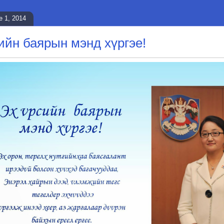
e 1, 2014
ийн баярын мэнд хүргэе!