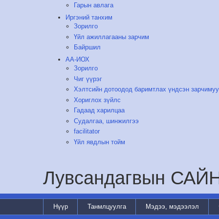
Гарын авлага
Иргэний танхим
Зорилго
Үйл ажиллагааны зарчим
Байршил
АА-ИОХ
Зорилго
Чиг үүрэг
Хэлтсийн дотоодод баримтлах үндсэн зарчиму
Хориглох зүйлс
Гадаад харилцаа
Судалгаа, шинжилгээ
facilitator
Үйл явдлын тойм
Лувсандагвын САЙ
Нүүр
Танмлцуулга
Мэдээ, мэдээлэл