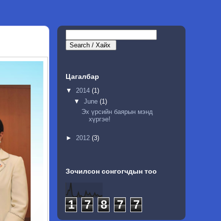
Цагалбар
▼
2014
(1)
▼
June
(1)
Эх үрсийн баярын мэнд
хүргэе!
►
2012
(3)
Зочилсон сонгогчдын тоо
1
7
8
7
7