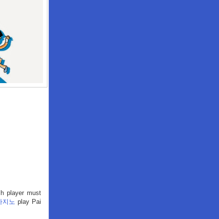
 player must
카지노
play Pai