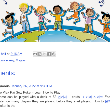
 hall
at
2:16 AM
рын мэнд
,
Мэдээ
ents:
ymous
January 26, 2022 at 9:30 PM
o Play Pai Gow Poker - Learn How to Play
ame can be played with a deck of 52
인카지노
cards.
바카라 사이트
Each
ate how many players they are playing before they start playing. How to
온
oker is the