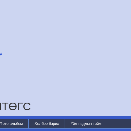
уд
НТӨГС
Фото альбом
Холбоо барих
Үйл явдлын тойм