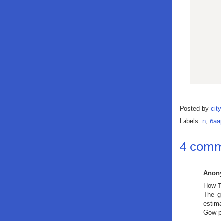
Posted by
city
Labels:
n
,
бая
4 comm
Anon
How T
The g
estim
Gow p