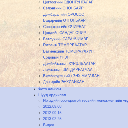
Цогтоогийн ОДОНТУНГАЛАГ
Сэлэнгийн ОНОНБАЯР
Дэмбэрэлийн ОРОСОО
Бадарчийн ОТГОНБАЯР
Сорогжоогийн ОЧИРБАТ
Цэндийн САНДАГ-ОЧИР
Батсүхийн САРАНЧИМЭГ
Готовын ТӨМӨРБААТАР
Батмөнхийн ТӨМӨРЧУЛУУН
Содовын ҮНЭН
Дамбийжавын ХҮРЭЛБААТАР
Ламжавын ШАГДАРРАГЧАА
Бямбасүрэнгийн ЭНХ-АМГАЛАН
Даньдайн ЭНХСАЙХАН
Фото альбом
Шууд ардчилал
Иргэдийн оролцоотой төсвийн менежментийн үн
2012.09.08
2012.09.15
2013.02.25
Видео