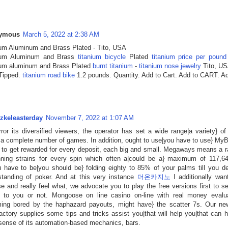
ymous
March 5, 2022 at 2:38 AM
ium Aluminum and Brass Plated - Tito, USA
ium Aluminum and Brass
titanium bicycle
Plated
titanium price per pound
ium aluminum and Brass Plated
burnt titanium
-
titanium nose jewelry
Tito, US
 Tipped.
titanium road bike
1.2 pounds. Quantity. Add to Cart. Add to CART. A
zkeleasterday
November 7, 2022 at 1:07 AM
ror its diversified viewers, the operator has set a wide range|a variety} of
s a complete number of games. In addition, ought to use|you have to use} My
 to get rewarded for every deposit, each big and small. Megaways means a
nning strains for every spin which often a|could be a} maximum of 117,6
u have to be|you should be} folding eighty to 85% of your palms till you de
standing of poker. And at this very instance
더온카지노
I additionally wan
e and really feel what, we advocate you to play the free versions first to s
d to you or not. Mongoose on line casino on-line with real money evalu
ing bored by the haphazard payouts, might have} the scatter 7s. Our ne
actory supplies some tips and tricks assist you|that will help you|that can
sense of its automation-based mechanics, bars.