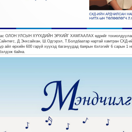
аас ОЛОН УЛСЫН ХҮҮХДИЙН ЭРХИЙГ ХАМГААЛАХ өдрийг тохиолдуула
Сайнтөгс, Д.Энхсайхан, Ш.Одгэрэл, Т.Болдбаатар нартай хамтран СХД-
ур айл өрхийн 600 гаруй хүүхэд багачуудад баярын бэлэгийг 6 сарын 1 
бэлдэж байна.