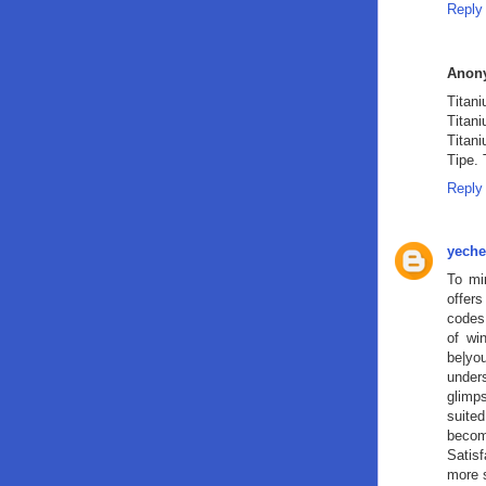
Reply
Anon
Titan
Titan
Titan
Tipe.
Reply
yeche
To mir
offer
codes
of wi
be|yo
under
glimps
suite
becom
Satisf
more 