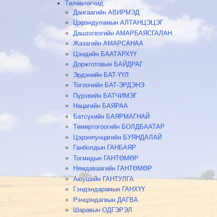
Төлөөлөгчид
Дангаагийн АВИРМЭД
Цэрэндуламын АЛТАНЦЭЦЭГ
Дашзэгвэгийн АМАРБАЯСГАЛАН
Жазагийн АМАРСАНАА
Цэндийн БААТАРХҮҮ
Доржготовын БАЙДРАГ
Эрдэнийн БАТ-ҮҮЛ
Тогоочийн БАТ-ЭРДЭНЭ
Пүрэвийн БАТЧИМЭГ
Нацагийн БАЯРАА
Батсүхийн БАЯРМАГНАЙ
Төмөртогоогийн БОЛДБААТАР
Цэрэнпунцагийн БУЯНДАЛАЙ
Ганболдын ГАНБАЯР
Тогмидын ГАНТӨМӨР
Нямдаваагийн ГАНТӨМӨР
Аюушийн ГАНТУЛГА
Гэндэндарамын ГАНХҮҮ
Рэнцэндагвын ДАГВА
Шаравын ОДГЭРЭЛ