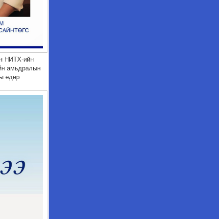
н НИТХ-ийн
ийн амьдралын
ны өдөр