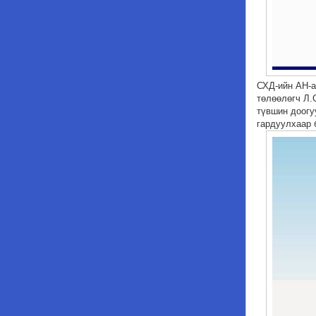
СХД-ийн АН-
төлөөлөгч Л.
түвшин доогу
гардуулхаар 