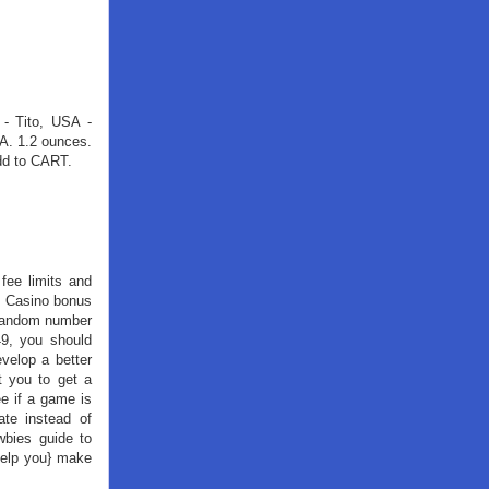
- Tito, USA -
A. 1.2 ounces.
dd to CART.
 fee limits and
B Casino bonus
 random number
49, you should
velop a better
t you to get a
ee if a game is
ate instead of
wbies guide to
 help you} make