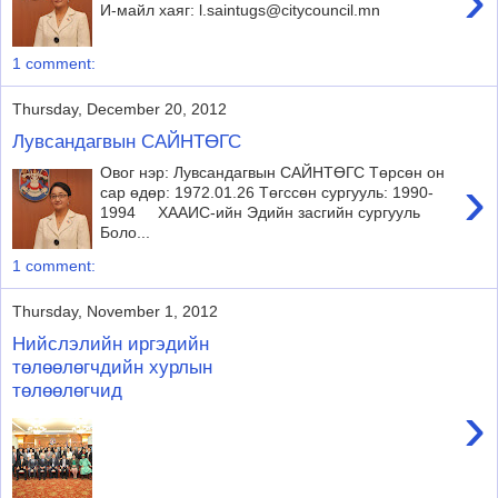
›
И-майл хаяг: l.saintugs@citycouncil.mn
1 comment:
Thursday, December 20, 2012
Лувсандагвын САЙНТӨГС
Овог нэр: Лувсандагвын САЙНТӨГС Төрсөн он
›
сар өдөр: 1972.01.26 Төгссөн сургууль: 1990-
1994 ХААИС-ийн Эдийн засгийн сургууль
Боло...
1 comment:
Thursday, November 1, 2012
Нийслэлийн иргэдийн
төлөөлөгчдийн хурлын
төлөөлөгчид
›